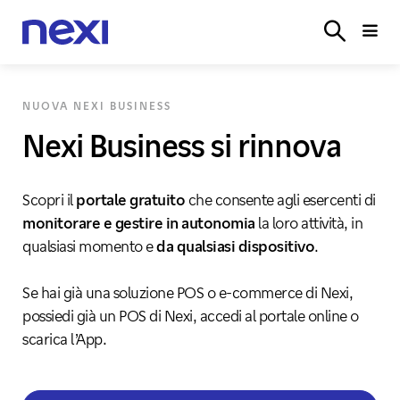
SETTORI
SISTEMI
POS
E‑COMMERCE
PARTN
ACCEDI
VERTICALI
CASSA
NUOVA NEXI BUSINESS
Nexi Business si rinnova
Scopri il
portale gratuito
che consente agli esercenti di
monitorare e gestire in autonomia
la loro attività, in
qualsiasi momento e
da qualsiasi dispositivo
.
Se hai già una soluzione POS o e-commerce di Nexi,
possiedi già un POS di Nexi, accedi al portale online o
scarica l’App.