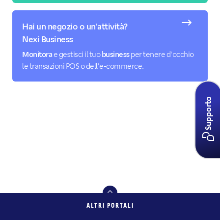
Hai un negozio o un'attività?
Nexi Business
Monitora
e gestisci il tuo
business
per tenere d'occhio
le transazioni POS o dell'e‑commerce.
Supporto
ALTRI PORTALI