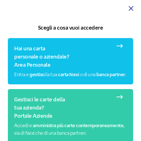
Scegli a cosa vuoi accedere
Hai una carta
personale o aziendale?
Area Personale
Entra e
gestisci
la tua
carta Nexi
o di una
banca partner
.
Gestisci le carte della
tua azienda?
Portale Aziende
Accedi e
amministra più carte contemporaneamente
,
sia di Nexi che di una banca partner.