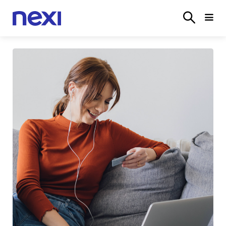
SETTORI
SISTEMI
POS
E‑COMMERCE
PARTN
ACCEDI
VERTICALI
CASSA