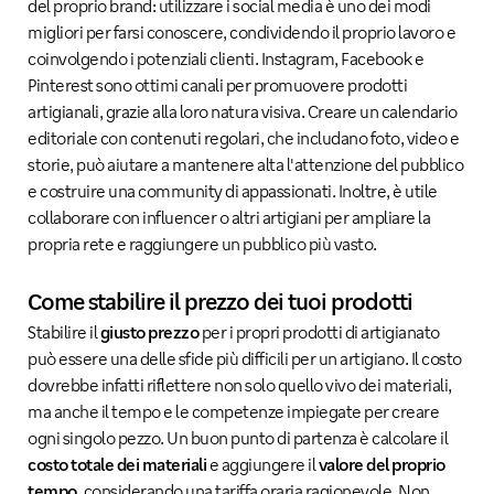
del proprio brand: utilizzare i social media è uno dei modi
migliori per farsi conoscere, condividendo il proprio lavoro e
coinvolgendo i potenziali clienti. Instagram, Facebook e
Pinterest sono ottimi canali per promuovere prodotti
artigianali, grazie alla loro natura visiva. Creare un calendario
editoriale con contenuti regolari, che includano foto, video e
storie, può aiutare a mantenere alta l'attenzione del pubblico
e costruire una community di appassionati. Inoltre, è utile
collaborare con influencer o altri artigiani per ampliare la
propria rete e raggiungere un pubblico più vasto.
Come stabilire il prezzo dei tuoi prodotti
Stabilire il
giusto prezzo
per i propri prodotti di artigianato
può essere una delle sfide più difficili per un artigiano. Il costo
dovrebbe infatti riflettere non solo quello vivo dei materiali,
ma anche il tempo e le competenze impiegate per creare
ogni singolo pezzo. Un buon punto di partenza è calcolare il
costo totale dei materiali
e aggiungere il
valore del proprio
tempo
, considerando una tariffa oraria ragionevole. Non