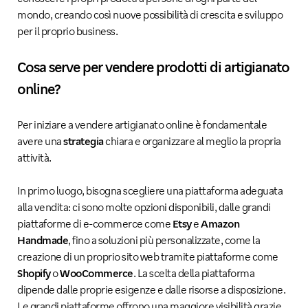
mondo, creando così nuove possibilità di crescita e sviluppo
per il proprio business.
Cosa serve per vendere prodotti di artigianato
online?
Per iniziare a vendere artigianato online è fondamentale
avere una
strategia
chiara e organizzare al meglio la propria
attività.
In primo luogo, bisogna scegliere una piattaforma adeguata
alla vendita: ci sono molte opzioni disponibili, dalle grandi
piattaforme di e-commerce come
Etsy
e
Amazon
Handmade
, fino a soluzioni più personalizzate, come la
creazione di un proprio sito web tramite piattaforme come
Shopify
o
WooCommerce
. La scelta della piattaforma
dipende dalle proprie esigenze e dalle risorse a disposizione.
Le grandi piattaforme offrono una maggiore visibilità grazie