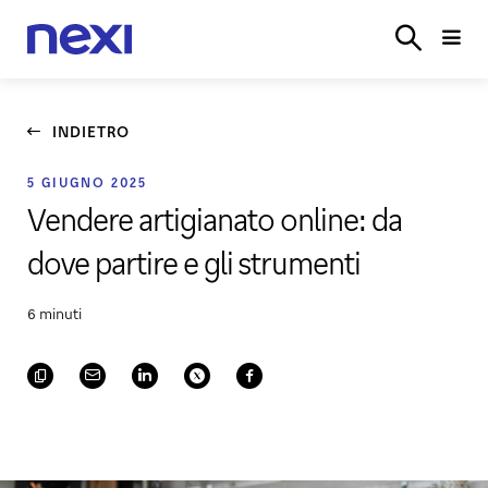
SETTORI
SISTEMI
POS
E‑COMMERCE
PARTN
ACCEDI
VERTICALI
CASSA
INDIETRO
5 GIUGNO 2025
Vendere artigianato online: da
dove partire e gli strumenti
6 minuti