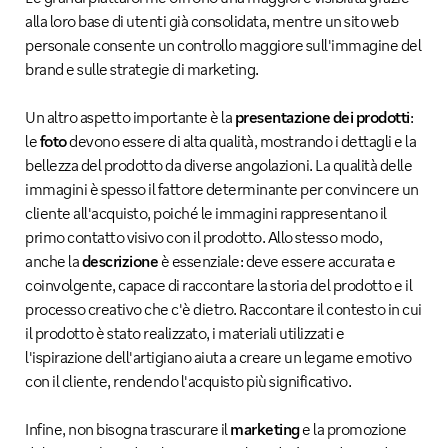
alla loro base di utenti già consolidata, mentre un sito web
personale consente un controllo maggiore sull'immagine del
brand e sulle strategie di marketing.
Un altro aspetto importante è la
presentazione dei prodotti
:
le
foto
devono essere di alta qualità, mostrando i dettagli e la
bellezza del prodotto da diverse angolazioni. La qualità delle
immagini è spesso il fattore determinante per convincere un
cliente all'acquisto, poiché le immagini rappresentano il
primo contatto visivo con il prodotto. Allo stesso modo,
anche la
descrizione
è essenziale: deve essere accurata e
coinvolgente, capace di raccontare la storia del prodotto e il
processo creativo che c'è dietro. Raccontare il contesto in cui
il prodotto è stato realizzato, i materiali utilizzati e
l'ispirazione dell'artigiano aiuta a creare un legame emotivo
con il cliente, rendendo l'acquisto più significativo.
Infine, non bisogna trascurare il
marketing
e la promozione