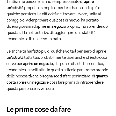
Tantissime persone hanno sempre sognato di
aprire
un’attività
propria, o semplicemente ci hanno fatto più di
qualche pensiero. La difficoltà nel trovare lavoro, unita al
coraggio di voler provare qualcosa di nuovo, ha portato
diversi giovani ad
aprire un negozio
proprio, intraprendendo
questa sfida nel tentativo di raggiungere una stabilità
economica e il successo sperato.
Se anche tu hai fatto più di qualche volta il pensiero di
aprire
un’attività
tutta tua, probabilmente ti sei anche chiesto cosa
serve per
aprire un negozio
, dal punto di vista burocratico,
economico e molti altri. In questo articolo parleremo proprio
delle necessità che bisogna soddisfare per iniziare, di
quanto
costa aprire un negozio
e cosa fare prima di intraprendere
questa personale avventura.
Le prime cose da fare