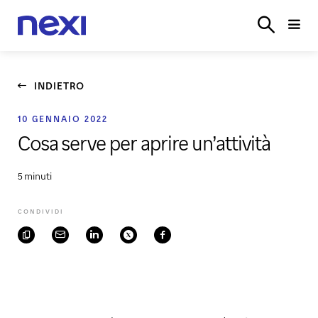
SETTORI
SISTEMI
POS
E‑COMMERCE
PARTN
ACCEDI
VERTICALI
CASSA
INDIETRO
10 GENNAIO 2022
Cosa serve per aprire un’attività
5 minuti
CONDIVIDI