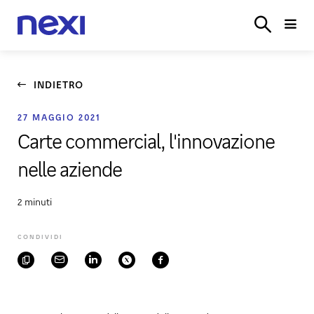
SETTORI
SISTEMI
POS
E‑COMMERCE
PARTN
ACCEDI
VERTICALI
CASSA
INDIETRO
27 MAGGIO 2021
Carte commercial, l'innovazione
nelle aziende
2 minuti
CONDIVIDI