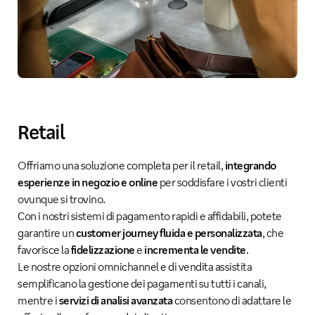
Retail
Offriamo una soluzione completa per il retail,
integrando
esperienze in negozio e online
per soddisfare i vostri clienti
ovunque si trovino.
Con i nostri sistemi di pagamento rapidi e affidabili, potete
garantire un
customer journey fluida e personalizzata
, che
favorisce la
fidelizzazione
e
incrementa le vendite
.
Le nostre opzioni omnichannel e di vendita assistita
semplificano la gestione dei pagamenti su tutti i canali,
mentre i
servizi di analisi avanzata
consentono di adattare le