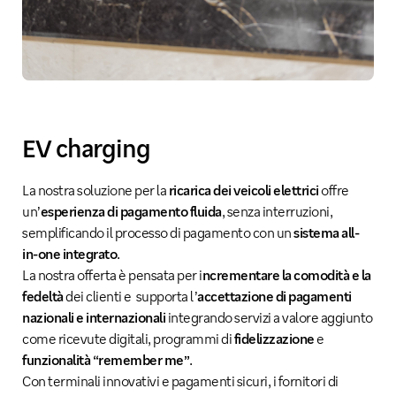
EV charging
La nostra soluzione per la
ricarica dei veicoli elettrici
offre
un’
esperienza di pagamento fluida
, senza interruzioni,
semplificando il processo di pagamento con un
sistema all-
in-one integrato
.
La nostra offerta è pensata per i
ncrementare la comodità e la
fedeltà
dei clienti e supporta l’
accettazione di pagamenti
nazionali e internazionali
integrando servizi a valore aggiunto
come ricevute digitali, programmi di
fidelizzazione
e
funzionalità “remember me”
.
Con terminali innovativi e pagamenti sicuri, i fornitori di