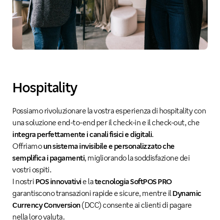
Hospitality
Possiamo rivoluzionare la vostra esperienza di hospitality con
una soluzione end-to-end per il check-in e il check-out, che
integra perfettamente i canali fisici e digitali
.
Offriamo
un sistema invisibile e personalizzato che
semplifica i pagamenti
, migliorando la soddisfazione dei
vostri ospiti.
I nostri
POS innovativi
e la
tecnologia SoftPOS PRO
garantiscono transazioni rapide e sicure, mentre il
Dynamic
Currency Conversion
(DCC) consente ai clienti di pagare
nella loro valuta.