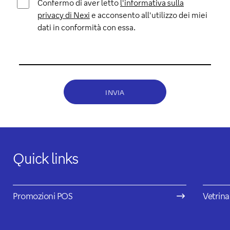
Confermo di aver letto
l'informativa sulla
privacy di Nexi
e acconsento all'utilizzo dei miei
dati in conformità con essa.
INVIA
Quick links
Promozioni POS
Vetrina