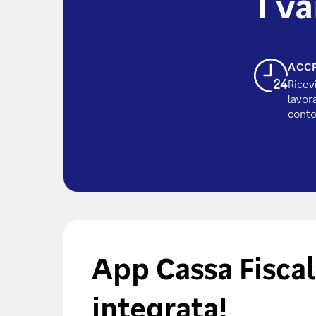
I v
ACCR
Ricevi
lavor
conto
App Cassa Fiscal
integrata!