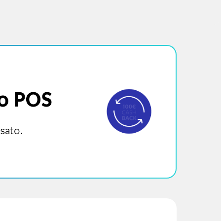
uo POS
nsato.