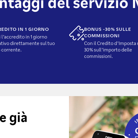
antaggi del servizio 
EDITO IN 1 GIORNO
BONUS -30% SULLE
COMMISSIONI
 l’accredito in 1 giorno
ativo direttamente sul tuo
Con il Credito d’Imposta r
 corrente.
30% sull’importo delle
commissioni.
e già