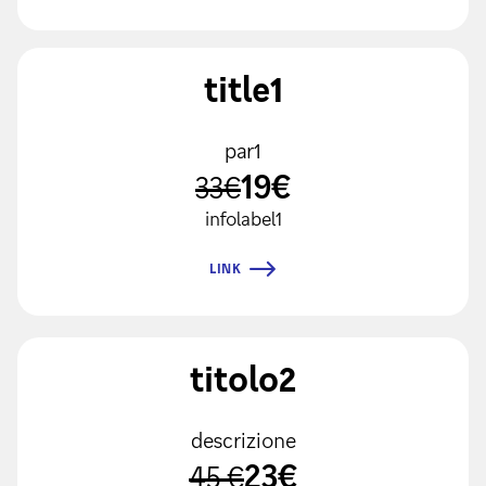
title1
par1
19€
33€
infolabel1
LINK
titolo2
descrizione
23€
45 €