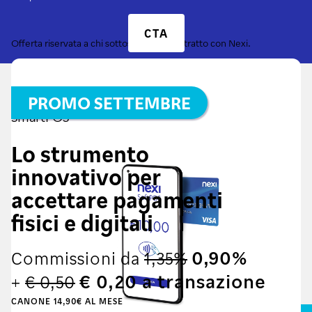
CTA
Offerta riservata a chi sottoscrive un contratto con Nexi.
PROMO SETTEMBRE
SmartPOS
Lo strumento
innovativo per
accettare pagamenti
fisici e digitali
0,90%
Commissioni da
1,35%
€ 0,20 a transazione
+
€ 0,50
CANONE 14,90€ AL MESE