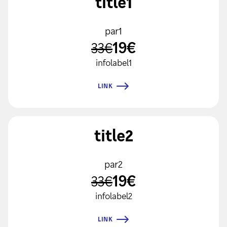
title1
par1
19€
33€
infolabel1
LINK
title2
par2
19€
33€
infolabel2
LINK