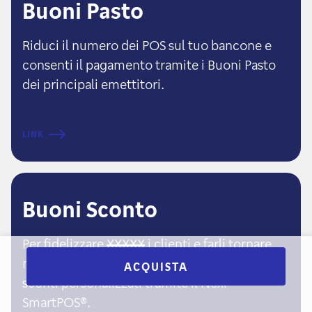
Buoni Pasto
Riduci il numero dei POS sul tuo bancone e
consenti il pagamento tramite i Buoni Pasto
dei principali emettitori.
LINK
Buoni Sconto
Per fidelizzare
XXXXX
i clienti e farli tornare
nei giorni in cui registri minor affluenza, offri
ACQUISTA
sconti personalizzati tramite il Nexi
SmartPOS®.