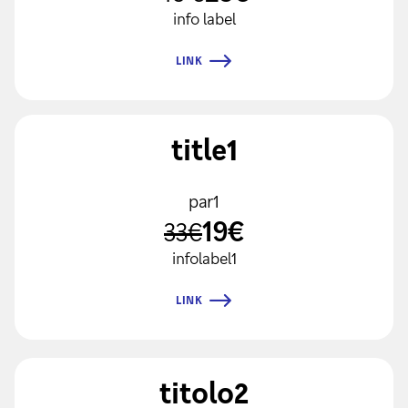
info label
LINK
title1
par1
19€
33€
infolabel1
LINK
titolo2