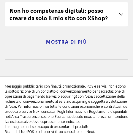
consulta le condizioni direttamente nella sezione
“variabili”, per esempio quelli generati da alcuni
il riferimento puntuale al documento fiscale
XPay Pro è pensato esclusivamente per chi
Non ho competenze digitali: posso
Nexi App Store del sito
tipi di bilance. Il lettore a barre esterno non è
emesso a suo tempo, per facilitare la verifica da
possiede un sito e-commerce o un’App di
creare da solo il mio sito con XShop?
incluso nell’offerta Nexi, ma puoi richiederlo al
parte dell’esercente.
proprietà. XPAy Pro offre una soluzione
tecnico installatore durante il primo contatto
perfettamente integrata con i tuoi canali digitali e
telefonico che riceverai.
ti permette di gestire pagamenti online in modo
Sì. XShop offre template pronti all'uso e a partire
professionale. È ideale per attività con un volume
dall'offerta Advanced strumenti basati
MOSTRA DI PIÙ
elevato di transazioni, per chi gestisce ordini
sull'intelligenza artificiale che aiutano a creare il
ricorrenti o desidera espandersi sui mercati
sito e i contenuti in pochi minuti.
internazionali. Questa soluzione include tutte le
funzionalità di XPay Easy e offre inoltre vantaggi
pensati per rispondere alle esigenze dei business
più strutturati. Con XPay Pro puoi accettare
Messaggio pubblicitario con finalità promozionale. POS e servizi richiedono
pagamenti nella valuta del cliente estero, gestire
la sottoscrizione di un contratto di convenzionamento per l’accettazione di
operazioni di pagamento (servizio acquiring) con Nexi; l'accettazione della
abbonamenti e pagamenti ricorrenti in modo
richiesta di convenzionamento al servizio acquiring è soggetta a valutazione
semplice e automatizzato e integrare le pagine di
di Nexi. Per informazioni su tutte le condizioni economiche e contrattuali dei
prodotti e servizi Nexi consulta i Fogli Informativi e i Regolamenti disponibili
pagamento anche all’interno della tua App
nell’Area Trasparenza, sezione Esercenti, del sito nexi.it. I prezzi si intendono
mobile, offrendo un’esperienza ancora più
Iva esclusa salvo dove espressamente indicato.
personalizzata e moderna. Per scoprire tutti i
L'immagine ha il solo scopo di presentare il prodotto.
Richiedi il tuo POS e sottoscrivi il tuo contratto con Nexi.