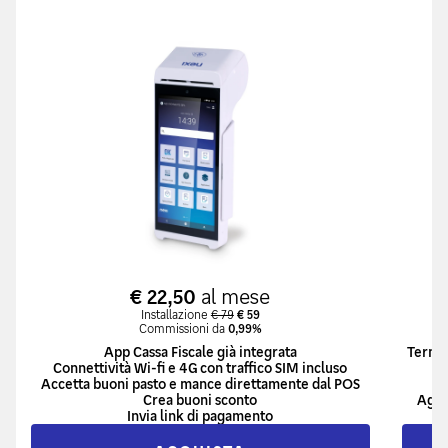
€ 22,50
al mese
Installazione
€ 79
€ 59
Commissioni da
0,99%
App Cassa Fiscale già integrata
Termin
Connettività Wi-fi e 4G con traffico SIM incluso
Accetta buoni pasto e mance direttamente dal POS
Crea buoni sconto
Aggi
Invia link di pagamento