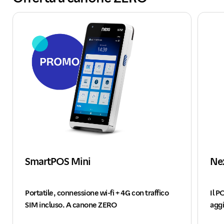
SmartPOS Mini
Ne
Portatile, connessione wi-fi + 4G con traffico
Il P
SIM incluso. A canone ZERO
agg