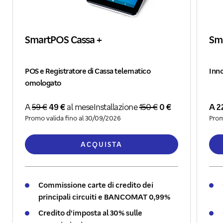
SmartPOS Cassa +
Sm
POS e Registratore di Cassa telematico
Inno
omologato
A
59 €
49 €
al mese
Installazione
150 €
0 €
A 2
Promo valida fino al 30/09/2026
Prom
ACQUISTA
Commissione carte di credito dei
principali circuiti e BANCOMAT 0,99%
Credito d'imposta al 30% sulle