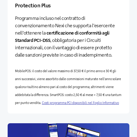
Protection Plus
Programma incluso nel contratto di
convenzionamento Nexi che supporta l’esercente
nell’ottenere la
certificazione di conformità agli
Standard PCI-DSS
, obbligatoria per i Circuiti
internazionali, con il vantaggio di essere protetto
dalle sanzioni previste in caso di inadempimento.
MobilePOS: il costo del valore massimo di 37,50 € il primo anno e 30 € gli
anni successivi, viene assorbito dalle commissioni maturate nell'anno solare
qualora risultino almeno pari al costo del programma; altrimenti viene
addebitata la differenza. SmartPOS: costo 2,50 € al mese + 7,50 € una tantum
per punto vendita.
Costi programma PCI disponibili nel Foglio Informativo