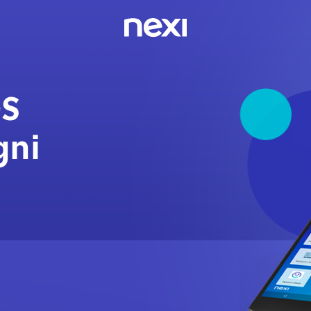
OS
gni