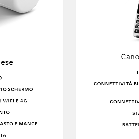
Can
mese
9
CONNETTIVITÀ BL
PIO SCHERMO
 WIFI E 4G
CONNETTIV
ENTO
ST
PASTO E MANCE
BATTE
ATA