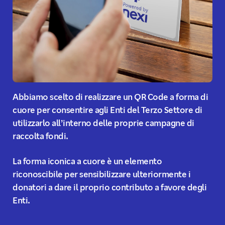
Abbiamo scelto di realizzare un QR Code a forma di
cuore per consentire agli Enti del Terzo Settore di
utilizzarlo all’interno delle proprie campagne di
raccolta fondi.
La forma iconica a cuore è un elemento
riconoscibile per sensibilizzare ulteriormente i
donatori a dare il proprio contributo a favore degli
Enti.